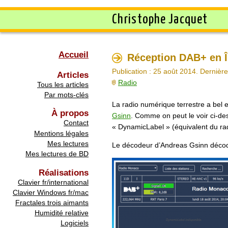
Christophe Jacquet
Accueil
Réception DAB+ en Î
Publication : 25 août 2014. Dernière 
Articles
Radio
Tous les articles
Par mots-clés
La radio numérique terrestre a bel 
À propos
Gsinn
. Comme on peut le voir ci-des
Contact
« DynamicLabel » (équivalent du rad
Mentions légales
Mes lectures
Le décodeur d’Andreas Gsinn décod
Mes lectures de BD
Réalisations
Clavier fr/international
Clavier Windows fr/mac
Fractales trois aimants
Humidité relative
Logiciels