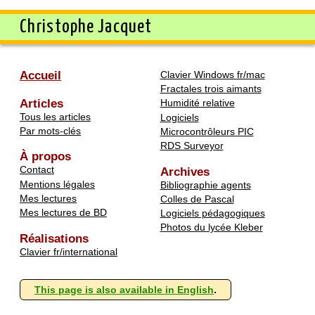
Christophe Jacquet
Accueil
Clavier Windows fr/mac
Fractales trois aimants
Articles
Humidité relative
Tous les articles
Logiciels
Par mots-clés
Microcontrôleurs PIC
RDS Surveyor
À propos
Contact
Archives
Mentions légales
Bibliographie agents
Mes lectures
Colles de Pascal
Mes lectures de BD
Logiciels pédagogiques
Photos du lycée Kleber
Réalisations
Clavier fr/international
This page is also available in English
.