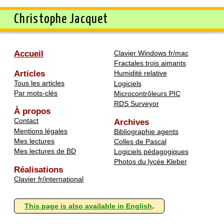
Christophe Jacquet
Accueil
Clavier Windows fr/mac
Fractales trois aimants
Articles
Humidité relative
Tous les articles
Logiciels
Par mots-clés
Microcontrôleurs PIC
RDS Surveyor
À propos
Contact
Archives
Mentions légales
Bibliographie agents
Mes lectures
Colles de Pascal
Mes lectures de BD
Logiciels pédagogiques
Photos du lycée Kleber
Réalisations
Clavier fr/international
This page is also available in English
.