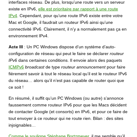
interfaces réseau. De plus, lorsqu’une route vers un serveur
existe en IPv6,
elle est prioritaire par rapport à une route
IPv4
. Cependant, pour qu’une route IPv6 existe entre votre
Mac et Google, il faudrait un routeur IPv6 ainsi qu’une
connectivité IPv6. Clairement, il n’y a normalement pas ça en
environnement IPv4.
Acte III
: Un PC Windows dispose d’un système d’auto-
configuration de réseau qui peut le faire se déclarer
routeur
IPv6
dans certaines conditions. Il envoie alors des paquets
ICMPv6
broadcast
de type
routeur announcement
pour faire
fièrement savoir à tout le réseau local qu’il est le routeur IPv6
du réseau… alors qu’il n’est pas capable de router quoi que
ce soit !
En résumé, il suffit qu’un PC Windows (ou autre) s’annonce
faussement comme routeur IPv6 pour que les Macs décident
de contacter Google (et consorts) en IPv6, et pour ce faire de
tout envoyer à ce routeur qui ne route rien. Bilan : des sites
injoignables…
Comme le souligne Stéphane Bortzmeyer
, il me semble qu’il