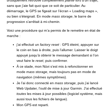
brusquement retrouvé
complètement planté
lors d’un trajet,
sans que j’aie fait quoi que ce soit de particulier. Au
démarrage, le GPS se figeait sur l’écran « Loading maps »,
ou bien s’éteignait. En mode
mass storage
, le barre de
progression s’arrêtait à mi-chemin.
Voici une procédure qui m’a permis de le remettre en état de
marche :
j’ai effectué un
factory reset
: GPS éteint, appuyer sur
le coin en bas à droite, puis l’allumer. Laisser le doigt
appuyé jusqu’à obtenir le message demandant si l’on
veut faire le
reset
, puis confirmer.
À ce stade, mon Nüvi s’est mis à refonctionner en
mode
mass storage
, mais toujours pas en mode de
navigation (mêmes symptômes).
Je l’ai donc connecté en
mass storage
, puis j’ai lancé
Web Updater, l’outil de mise à jour Garmin. J’ai effectué
toutes
les mises à jour possibles (logiciel système, mais
aussi tous les fichiers de langue).
Mon GPS est reparti.