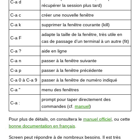
C-a d
récupérer la session plus tard)
C-a c
créer une nouvelle fenêtre
C-a k
supprimer la fenêtre courante (kill)
adapte la taille de la fenêtre, très utile en
C-a F
cas de passage d’un terminal à un autre (fit)
C-a ?
aide en ligne
C-a n
passer à la fenêtre suivante
C-a p
passer à la fenêtre précédente
C-a 0 à C-a 9
passer à la fenêtre de numéro indiqué
C-a "
menu des fenêtres
prompt pour taper directement des
C-a :
commandes (cf.
manuel
)
Pour plus de détails, on consultera le
manuel officiel
, ou cette
bonne documentation en français
.
Screen peut répondre à de nombreux besoins. Il est très